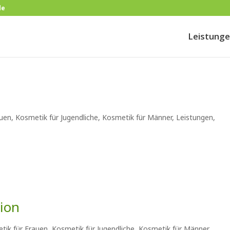
de
Leistung
auen
,
Kosmetik für Jugendliche
,
Kosmetik für Männer
,
Leistungen
,
ion
tik für Frauen
,
Kosmetik für Jugendliche
,
Kosmetik für Männer
,