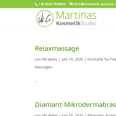
+49 4524 7030833
info@kosmetik-poenitz.
Relaxmassage
von
MCaliebe
|
Juni 19, 2020
|
Kosmetik für Fr
Massagen
...
Diamant-Mikrodermabras
von
MCaliebe
|
Juni 19, 2020
|
Allgemein
,
Kosme